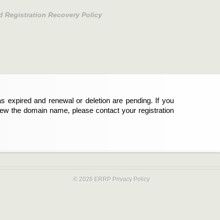
d Registration Recovery Policy
s expired and renewal or deletion are pending. If you
abgelaufen und die Verlängerung oder Löschung der
new the domain name, please contact your registration
er Registrant sind und die Domainregistrierung
ie bitte Ihren Service-Provider.
© 2026 ERRP
Privacy Policy