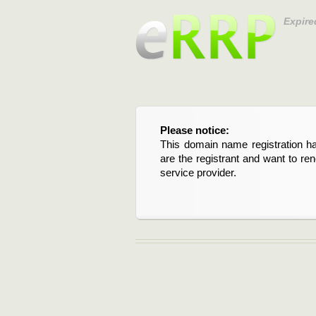
Expire
Please notice:
Bitte beachten Sie:
This domain name registration ha
Diese Domainregistrierung ist 
are the registrant and want to re
Domain stehen an. Wenn Sie d
service provider.
verlängern möchten, kontaktieren S